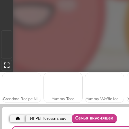
Grandma Recipe Nigiri Sushi
Yummy Taco
Yummy Waffle Ice Cream
Семья вкусняшек
ИГРЫ Готовить еду