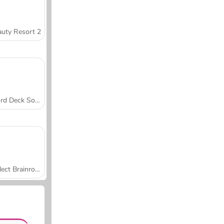
uty Resort 2
Word Deck Solitaire
Collect Brainrot Arena