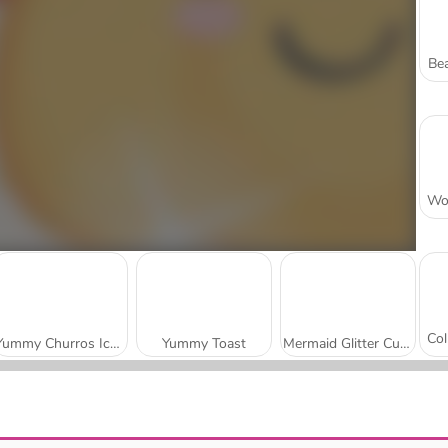
Bea
Yummy Churros Ice Cream
Yummy Toast
Mermaid Glitter Cupcakes