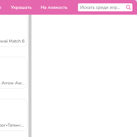
е
Украшать
На ловкость
Симуляторы
Для тебя
waii Match 6
Tap Arrow Away
Пирог«Татен»: Кухня Сары