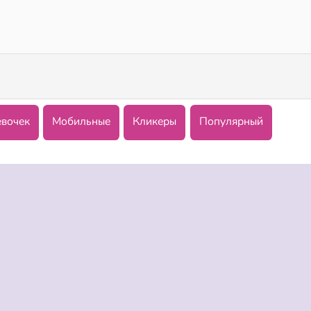
Dog Puzzle Story 3
Dog Puzzle Story
евочек
Мобильные
Кликеры
Популярный
НИИ
ПОДДЕРЖКА
ЯЗЫКИ
пользования
поддержка
English
тика конфиденциальности
Deutsch
ка cookie
Español