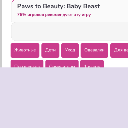
Puppy Treat Sorting
Dog Escape Online
Paws to Beauty: Baby Beast
76% игроков рекомендуют эту игру
Животные
Дети
Уход
Одевалки
Для д
Про щенков
Симуляторы
1 игрок
О КОМПА
Условия 
Наша поли
Полити