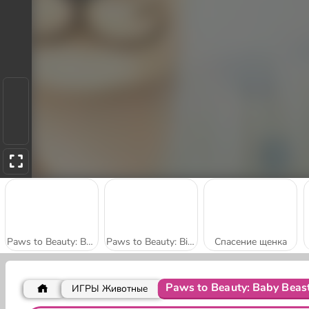
Paws to Beauty: Back to the Wild
Paws to Beauty: Birthday
Спасение щенка
Paws to Beauty: Baby Beas
ИГРЫ Животные