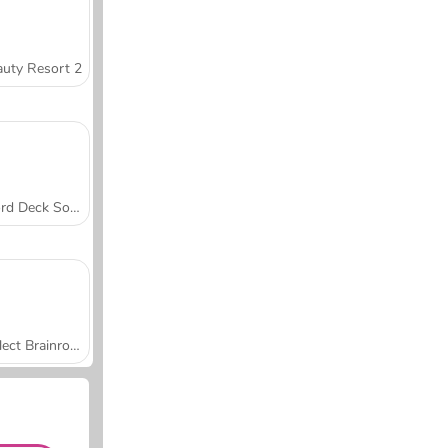
uty Resort 2
Word Deck Solitaire
Collect Brainrot Arena