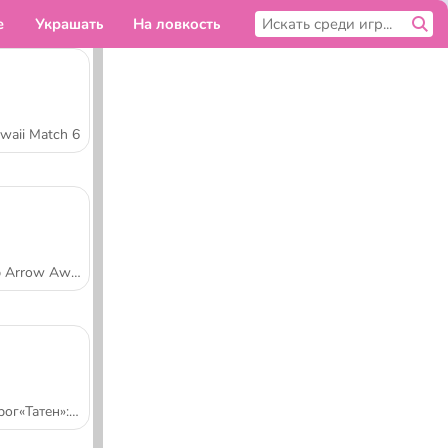
е
Украшать
На ловкость
Симуляторы
Для тебя
waii Match 6
Tap Arrow Away
Пирог«Татен»: Кухня Сары