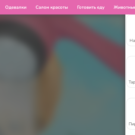
Одевалки
Салон красоты
Готовить еду
Животны
Ha