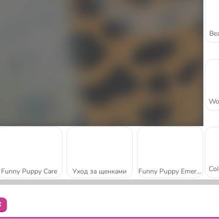
Bea
Funny Puppy Care
Уход за щенками
Funny Puppy Emergency
t